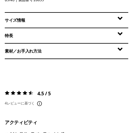
Basin Green
サイズ情報
特長
素材／お手入れ方法
4.5 / 5
評価:
4.5 / 5
4レビューに基づく
アクティビティ