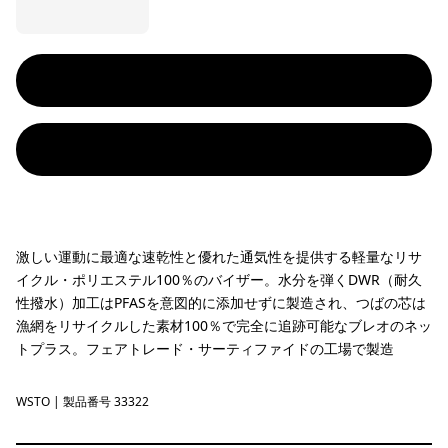
激しい運動に最適な速乾性と優れた通気性を提供する軽量なリサ
イクル・ポリエステル100％のバイザー。水分を弾くDWR（耐久
性撥水）加工はPFASを意図的に添加せずに製造され、つばの芯は
漁網をリサイクルした素材100％で完全に追跡可能なブレオのネッ
トプラス。フェアトレード・サーティファイドの工場で製造
WSTO
Weathered Stone
| 製品番号 33322