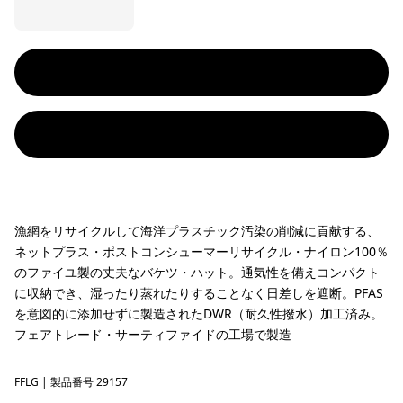
漁網をリサイクルして海洋プラスチック汚染の削減に貢献する、
ネットプラス・ポストコンシューマーリサイクル・ナイロン100％
のファイユ製の丈夫なバケツ・ハット。通気性を備えコンパクト
に収納でき、湿ったり蒸れたりすることなく日差しを遮断。PFAS
を意図的に添加せずに製造されたDWR（耐久性撥水）加工済み。
フェアトレード・サーティファイドの工場で製造
FFLG
Future Flowers: Honey Gold
| 製品番号 29157