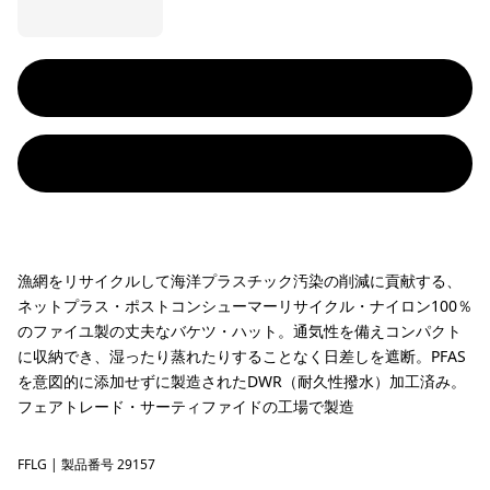
漁網をリサイクルして海洋プラスチック汚染の削減に貢献する、
ネットプラス・ポストコンシューマーリサイクル・ナイロン100％
のファイユ製の丈夫なバケツ・ハット。通気性を備えコンパクト
に収納でき、湿ったり蒸れたりすることなく日差しを遮断。PFAS
を意図的に添加せずに製造されたDWR（耐久性撥水）加工済み。
フェアトレード・サーティファイドの工場で製造
FFLG
Future Flowers: Honey Gold
| 製品番号 29157