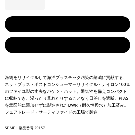
漁網をリサイクルして海洋プラスチック汚染の削減に貢献する、
ネットプラス・ポストコンシューマーリサイクル・ナイロン100％
のファイユ製の丈夫なバケツ・ハット。通気性を備えコンパクト
に収納でき、湿ったり蒸れたりすることなく日差しを遮断。PFAS
を意図的に添加せずに製造されたDWR（耐久性撥水）加工済み。
フェアトレード・サーティファイドの工場で製造
SDME
Swelldrifter: Rock Melon
| 製品番号 29157