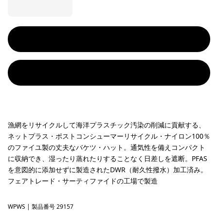
漁網をリサイクルして海洋プラスチック汚染の削減に貢献する、
ネットプラス・ポストコンシューマーリサイクル・ナイロン100％
のファイユ製の丈夫なバケツ・ハット。通気性を備えコンパクト
に収納でき、湿ったり蒸れたりすることなく日差しを遮断。PFAS
を意図的に添加せずに製造されたDWR（耐久性撥水）加工済み。
フェアトレード・サーティファイドの工場で製造
WPWS
Water People Waveside: Weathered Stone
| 製品番号 29157