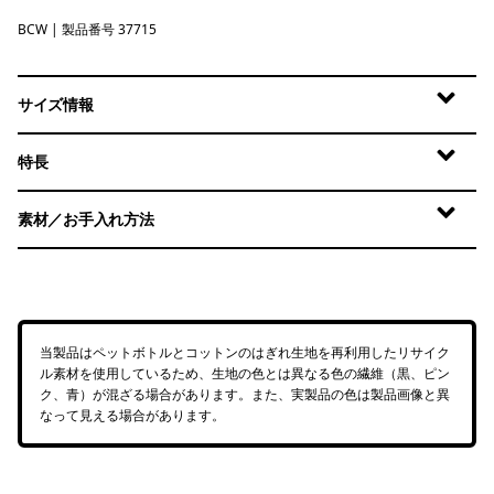
BCW
Birch White
| 製品番号 37715
サイズ情報
特長
素材／お手入れ方法
当製品はペットボトルとコットンのはぎれ生地を再利用したリサイク
ル素材を使用しているため、生地の色とは異なる色の繊維（黒、ピン
ク、青）が混ざる場合があります。また、実製品の色は製品画像と異
なって見える場合があります。