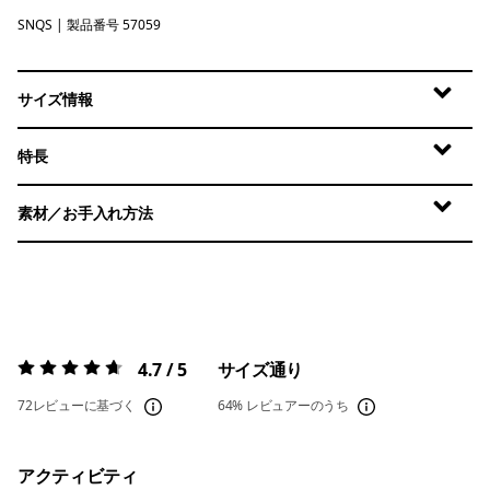
SNQS
Sun Quilt: Blue Sage
| 製品番号 57059
サイズ情報
特長
素材／お手入れ方法
4.7 / 5
サイズ通り
評価:
4.7 / 5
72レビューに基づく
64%
レビュアーのうち
アクティビティ