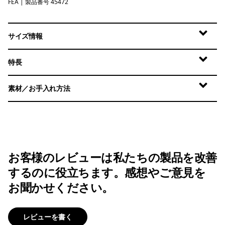
FEA
Feather Grey
| 製品番号 45472
サイズ情報
特長
素材／お手入れ方法
お客様のレビューは私たちの製品を改善
するのに役立ちます。感想やご意見を
お聞かせください。
レビューを書く