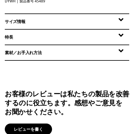
DYWH
Dyno White
| 製品番号 45489
サイズ情報
特長
素材／お手入れ方法
お客様のレビューは私たちの製品を改善
するのに役立ちます。感想やご意見を
お聞かせください。
レビューを書く