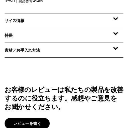
DYWH
Dyno White
| 製品番号 45489
サイズ情報
特長
素材／お手入れ方法
お客様のレビューは私たちの製品を改善
するのに役立ちます。感想やご意見を
お聞かせください。
レビューを書く