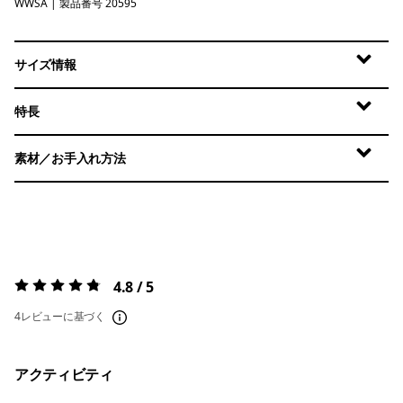
WWSA
Whole Weave: Blue Sage
| 製品番号 20595
サイズ情報
特長
素材／お手入れ方法
4.8 / 5
評価:
4.8 / 5
4レビューに基づく
アクティビティ