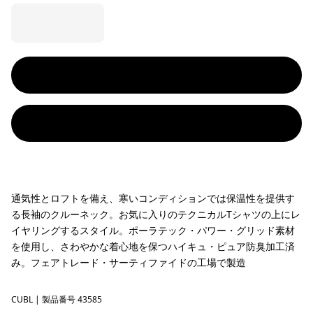
通気性とロフトを備え、寒いコンディションでは保温性を提供す
る長袖のクルーネック。お気に入りのテクニカルTシャツの上にレ
イヤリングするスタイル。ポーラテック・パワー・グリッド素材
を使用し、さわやかな着心地を保つハイキュ・ピュア防臭加工済
み。フェアトレード・サーティファイドの工場で製造
CUBL
Current Blue
| 製品番号 43585