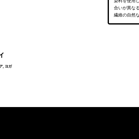
染料を使用
合いが異な
繊維の自然
ィ
, ヨガ