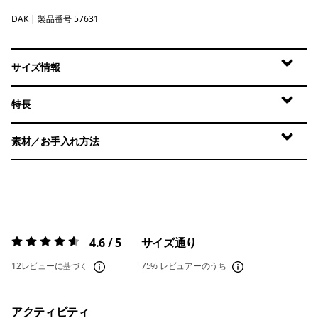
DAK
Dark Ruby
| 製品番号 57631
サイズ情報
特長
素材／お手入れ方法
4.6 / 5
サイズ通り
評価:
4.6 / 5
12レビューに基づく
75%
レビュアーのうち
アクティビティ