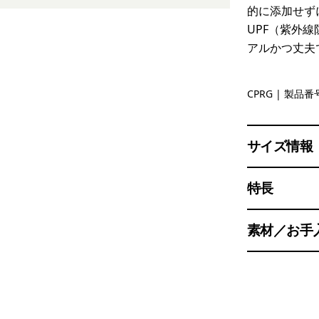
的に添加せず
UPF（紫外線
アルかつ丈夫
Caper Gre
CPRG
| 製品番号
サイズ情報
特長
素材／お手