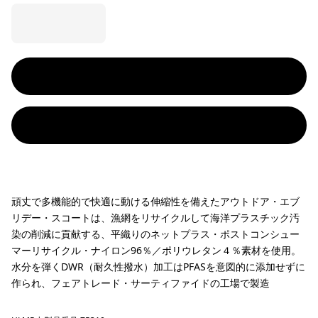
頑丈で多機能的で快適に動ける伸縮性を備えたアウトドア・エブ
リデー・スコートは、漁網をリサイクルして海洋プラスチック汚
染の削減に貢献する、平織りのネットプラス・ポストコンシュー
マーリサイクル・ナイロン96％／ポリウレタン４％素材を使用。
水分を弾くDWR（耐久性撥水）加工はPFASを意図的に添加せずに
作られ、フェアトレード・サーティファイドの工場で製造