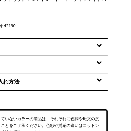
: Rock Melon
 42190
入れ方法
していないカラーの製品は、それぞれに色調や斑文の度
ることをご了承ください。色彩や質感の違いはコットン