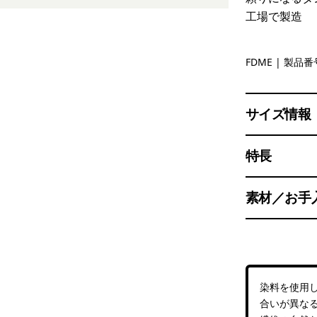
工場で製造
Field Day
FDME
| 製品番号
サイズ情報
特長
素材／お手
染料を使用
合いが異な