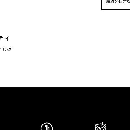
繊維の自然
ティ
イミング