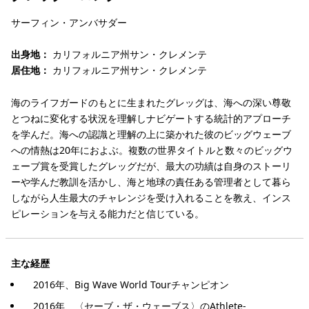
サーフィン・アンバサダー
出身地：
カリフォルニア州サン・クレメンテ
居住地：
カリフォルニア州サン・クレメンテ
海のライフガードのもとに生まれたグレッグは、海への深い尊敬
とつねに変化する状況を理解しナビゲートする統計的アプローチ
を学んだ。海への認識と理解の上に築かれた彼のビッグウェーブ
への情熱は20年におよぶ。複数の世界タイトルと数々のビッグウ
ェーブ賞を受賞したグレッグだが、最大の功績は自身のストーリ
ーや学んだ教訓を活かし、海と地球の責任ある管理者として暮ら
しながら人生最大のチャレンジを受け入れることを教え、インス
ピレーションを与える能力だと信じている。
主な経歴
2016年、Big Wave World Tourチャンピオン
2016年、〈セーブ・ザ・ウェーブス〉のAthlete-