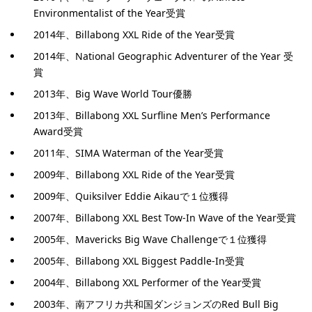
Environmentalist of the Year受賞
2014年、Billabong XXL Ride of the Year受賞
2014年、National Geographic Adventurer of the Year 受
賞
2013年、Big Wave World Tour優勝
2013年、Billabong XXL Surfline Men’s Performance
Award受賞
2011年、SIMA Waterman of the Year受賞
2009年、Billabong XXL Ride of the Year受賞
2009年、Quiksilver Eddie Aikauで１位獲得
2007年、Billabong XXL Best Tow-In Wave of the Year受賞
2005年、Mavericks Big Wave Challengeで１位獲得
2005年、Billabong XXL Biggest Paddle-In受賞
2004年、Billabong XXL Performer of the Year受賞
2003年、南アフリカ共和国ダンジョンズのRed Bull Big