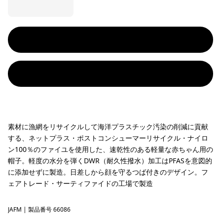
素材に漁網をリサイクルして海洋プラスチック汚染の削減に貢献
する、ネットプラス・ポストコンシューマーリサイクル・ナイロ
ン100％のファイユを使用した、速乾性のある軽量な赤ちゃん用の
帽子。軽度の水分を弾くDWR（耐久性撥水）加工はPFASを意図的
に添加せずに製造。日差しから顔を守るつば付きのデザイン。フ
ェアトレード・サーティファイドの工場で製造
JAFM
Jaggy: Faded Magenta
| 製品番号 66086