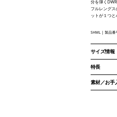
分を弾くDW
フルレングス
ットが１つと
Shelly She
SHML
| 製品番号
サイズ情報
特長
素材／お手