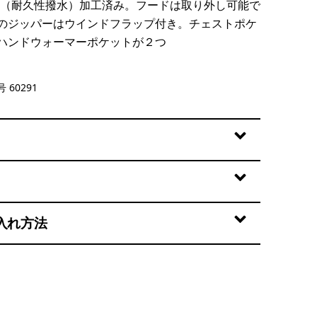
R（耐久性撥水）加工済み。フードは取り外し可能で
のジッパーはウインドフラップ付き。チェストポケ
ハンドウォーマーポケットが２つ
lly: Mellow Melon
 60291
入れ方法