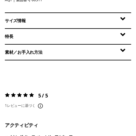
Aquatic Blue
サイズ情報
特長
素材／お手入れ方法
5 / 5
評価:
5 / 5
1レビューに基づく
アクティビティ