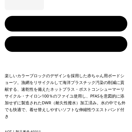
楽しいカラーブロックのデザインを採用した赤ちゃん用ボードシ
ョーツ。漁網をリサイクルして海洋プラスチック汚染の削減に貢
献する、速乾性を備えたネットプラス・ポストコンシューマーリ
サイクル・ナイロン100％のファイユ使用し、PFASを意図的に添
加せずに製造されたDWR（耐久性撥水）加工済み。水の中でも外
でも快適で、着せ替えしやすいソフトな伸縮性ウエストバンド付
き
AQT
| 製品番号 60311