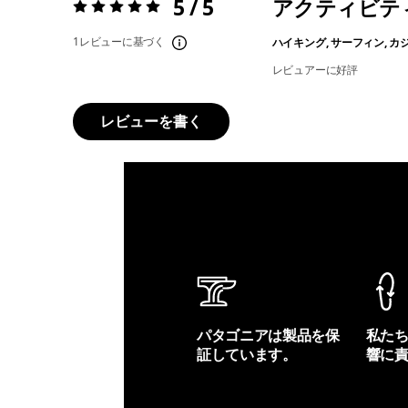
5 / 5
アクティビテ
評価:
5 / 5
1レビューに基づく
ハイキング, サーフィン, 
レビュアーに好評
レビューを書く
パタゴニアは製品を保
私た
証しています。
響に
製品保証を見る
フット