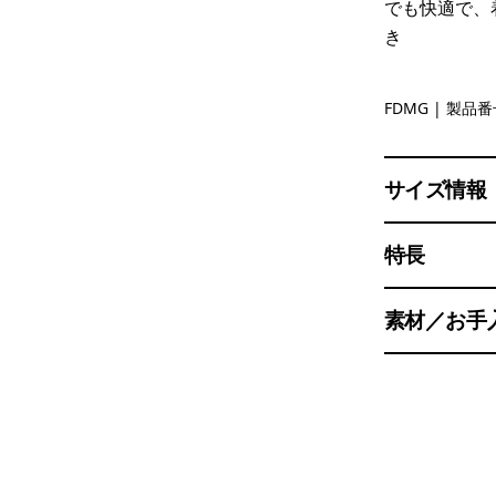
でも快適で、
き
Faded Ma
FDMG
| 製品番号
サイズ情報
特長
素材／お手