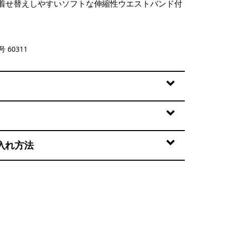
着せ替えしやすいソフトな伸縮性ウエストバンド付
genta
 60311
入れ方法