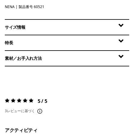
NENA
New Navy
| 製品番号 60521
サイズ情報
特長
素材／お手入れ方法
5 / 5
評価:
5 / 5
3レビューに基づく
アクティビティ