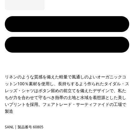
リネンのような質感を備えた軽量で風通しのよいオーガニックコ
ットン100％素材を使用し、長持ちするよう作られたタイダル・ス
レッズ・シャツはボタン留めの前立てを備えたデザインで、私た
ちが力を合わせて守るべき熱帯の土地と水域を着想源とした美し
いプリントを採用。フェアトレード・サーティファイドの工場で
製造
SANL
Sardines: Natural
| 製品番号 60805