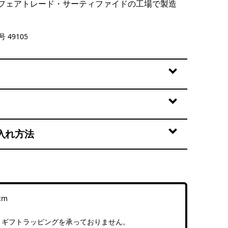
フェアトレード・サーティファイドの工場で製造
d Stone
 49105
入れ方法
cm
、ギフトラッピングを承っておりません。