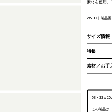
素材を使用。
Weathere
WSTO
| 製品番号
サイズ情報
特長
素材／お手
53ｘ33ｘ20
この製品は