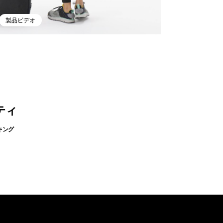
製品ビデオ
ティ
キング