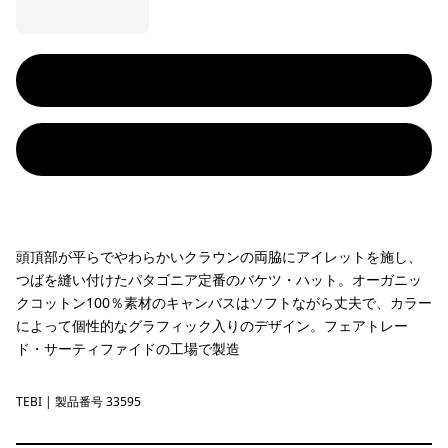
頭頂部が平らでやわらかいクラウンの両脇にアイレットを施し、
つばを縫い付けたパタゴニア定番のバケツ・ハット。オーガニッ
クコットン100％素材のキャンバスはソフトながら丈夫で、カラー
によって個性的なグラフィック入りのデザイン。フェアトレー
ド・サーティファイドの工場で製造
TEBI
Text Logo: Birch White
| 製品番号 33595