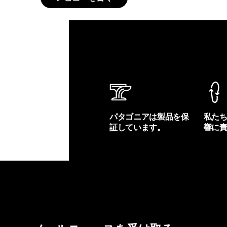
パタゴニアは製品を保
私た
証しています。
響に
製品保証を見る
フット