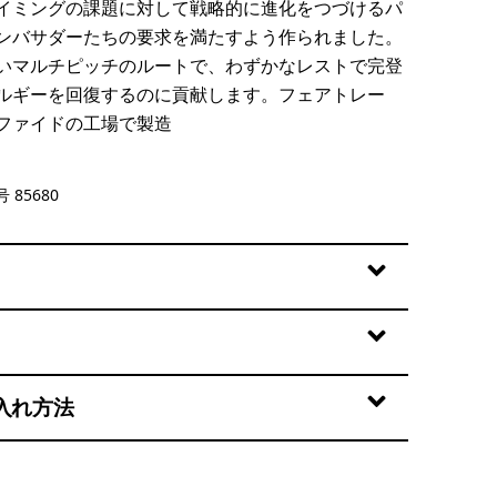
イミングの課題に対して戦略的に進化をつづけるパ
ンバサダーたちの要求を満たすよう作られました。
いマルチピッチのルートで、わずかなレストで完登
ルギーを回復するのに貢献します。フェアトレー
ファイドの工場で製造
en
 85680
入れ方法