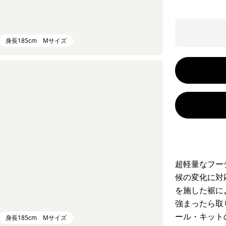
身長185cm Mサイズ
超軽量なフー
候の変化に対
を施した裾に
強まったら取
ール・キット
身長185cm Mサイズ