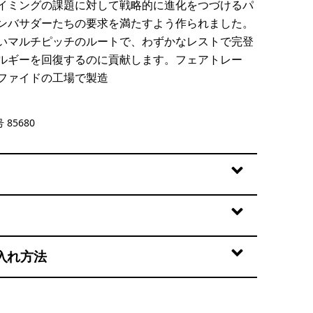
イミングの課題に対して戦略的に進化をつづけるパ
ンバサダーたちの要求を満たすよう作られました。
いマルチピッチのルートで、わずかなレストで完登
ルギーを回復するのに貢献します。フェアトレー
ファイドの工場で製造
el
 85680
入れ方法