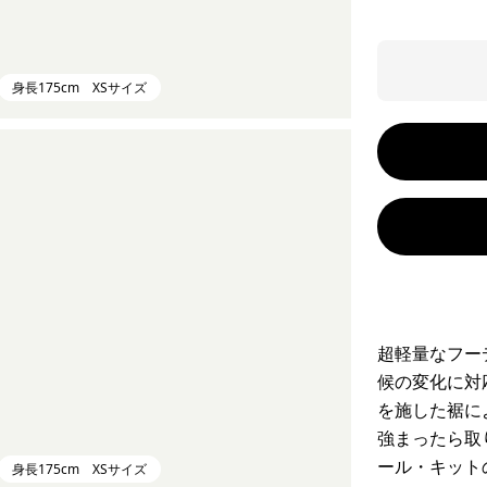
身長175cm XSサイズ
超軽量なフー
候の変化に対
を施した裾に
強まったら取
ール・キット
身長175cm XSサイズ