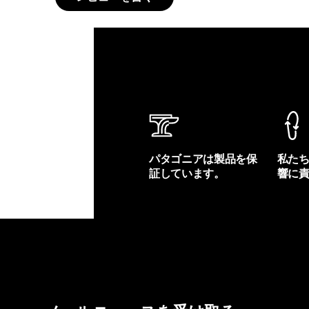
パタゴニアは製品を保
私た
証しています。
響に
製品保証を見る
フット