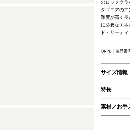
のロッククラ
タゴニアのア
難度が高く長
に必要なエネ
ド・サーティ
Orange Pe
ORPL
| 製品番号
サイズ情報
特長
素材／お手