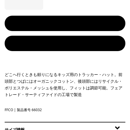
どこへ行くときも頼りになるキッズ用のトラッカー・ハット。前
頭部とつばにはオーガニックコットン、後頭部にはリサイクル・
ポリエステル・メッシュを使用し、フィットは調節可能。フェア
トレード・サーティファイドの工場で製造
FFCO
Fitz Roy Foothills: Cover Green
| 製品番号 66032
サイズ情報