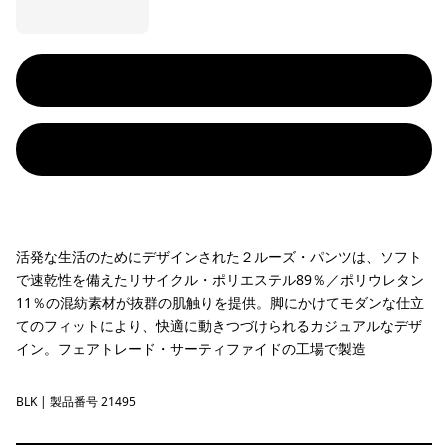
活発な生活のためにデザインされた２ルーズ・パンツは、ソフト
で速乾性を備えたリサイクル・ポリエステル89％／ポリウレタン
11％の混紡素材が抜群の肌触りを提供。脚にかけてモダンな仕立
てのフィットにより、快適に動きつづけられるカジュアルなデザ
イン。フェアトレード・サーティファイドの工場で製造
BLK
Black
| 製品番号 21495