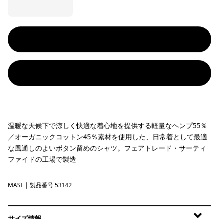
温暖な天候下で涼しく快適な着心地を提供する軽量なヘンプ55％
／オーガニックコットン45％素材を使用した、日常着として最適
な風通しのよいボタン留めのシャツ。フェアトレード・サーティ
ファイドの工場で製造
MASL
Melt Away: Still Blue
| 製品番号 53142
サイズ情報