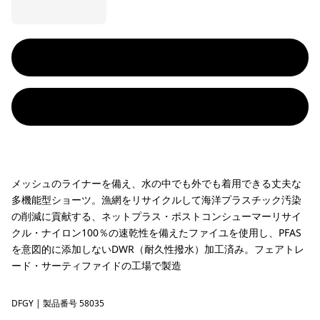
メッシュのライナーを備え、水の中でも外でも着用できる丈夫な
多機能型ショーツ。漁網をリサイクルして海洋プラスチック汚染
の削減に貢献する、ネットプラス・ポストコンシューマーリサイ
クル・ナイロン100％の速乾性を備えたファイユを使用し、PFAS
を意図的に添加しないDWR（耐久性撥水）加工済み。フェアトレ
ード・サーティファイドの工場で製造
DFGY
Deep Freeze: Forge Grey
| 製品番号 58035