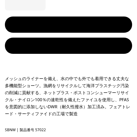
メッシュのライナーを備え、水の中でも外でも着用できる丈夫な
多機能型ショーツ。漁網をリサイクルして海洋プラスチック汚染
の削減に貢献する、ネットプラス・ポストコンシューマーリサイ
クル・ナイロン100％の速乾性を備えたファイユを使用し、PFAS
を意図的に添加しないDWR（耐久性撥水）加工済み。フェアトレ
ード・サーティファイドの工場で製造
SBNW
Solar Blocks: New Navy
| 製品番号 57022