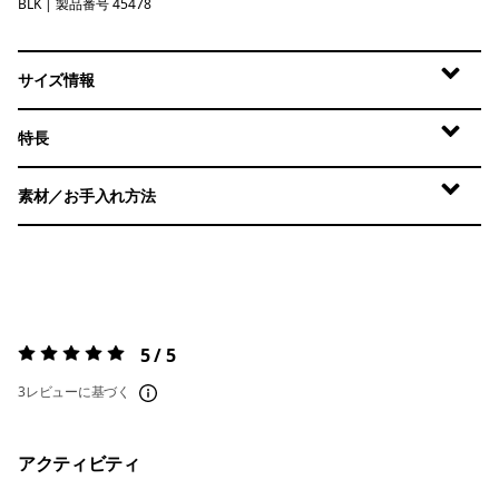
BLK
Black
| 製品番号 45478
サイズ情報
特長
素材／お手入れ方法
5 / 5
評価:
5 / 5
3レビューに基づく
アクティビティ