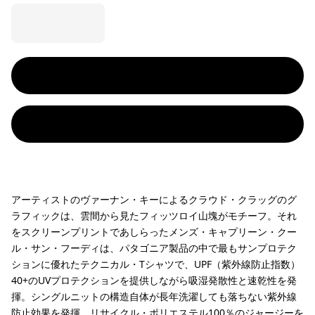
アーティストのヴァーナン・キーによるクラウド・クラッグのグ
ラフィックは、雲間から見たフィッツロイ山塊がモチーフ。それ
をスクリーンプリントであしらったメンズ・キャプリーン・クー
ル・サン・フーディは、パタゴニア製品の中で最もサンプロテク
ションに優れたテクニカル・Tシャツで、UPF（紫外線防止指数）
40+のUVプロテクションを提供しながら吸湿発散性と速乾性を発
揮。シングルニットの構造自体が長年洗濯しても落ちない紫外線
防止効果を発揮。リサイクル・ポリエステル100％のジャージーを