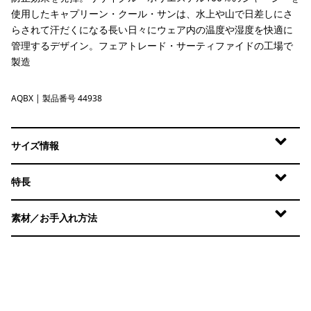
使用したキャプリーン・クール・サンは、水上や山で日差しにさ
らされて汗だくになる長い日々にウェア内の温度や湿度を快適に
管理するデザイン。フェアトレード・サーティファイドの工場で
製造
AQBX
Aquatic Blue - Light Aquatic Blue X-Dye
| 製品番号 44938
サイズ情報
特長
素材／お手入れ方法