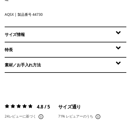
AQSX
Aqua Stone - Light Aqua Stone X-Dye
| 製品番号 44730
サイズ情報
特長
素材／お手入れ方法
4.8 / 5
サイズ通り
評価:
4.8 / 5
24レビューに基づく
71%
レビュアーのうち