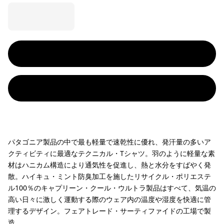
パタゴニア製品の中で最も軽量で速乾性に優れ、発汗量の多いア
クティビティに最適なテクニカル・Tシャツ。羽のように軽量な素
材はハニカム構造により通気性を促進し、熱と水分をすばやく発
散。ハイキュ・ミント防臭加工を施したリサイクル・ポリエステ
ル100％のキャプリーン・クール・ウルトラ製品はすべて、気温の
高い日々に激しく運動する際のウェア内の温度や湿度を快適に管
理するデザイン。フェアトレード・サーティファイドの工場で製
造