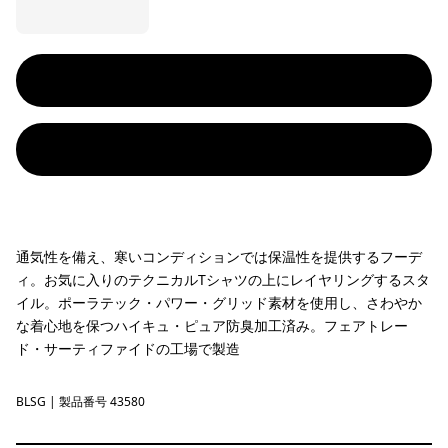
通気性を備え、寒いコンディションでは保温性を提供するフーデ
ィ。お気に入りのテクニカルTシャツの上にレイヤリングするスタ
イル。ポーラテック・パワー・グリッド素材を使用し、さわやか
な着心地を保つハイキュ・ピュア防臭加工済み。フェアトレー
ド・サーティファイドの工場で製造
BLSG
Blue Sage
| 製品番号 43580