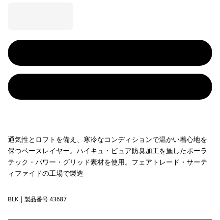
通気性とロフトを備え、寒冷なコンディションで温かい着心地を
保つベースレイヤー。ハイキュ・ピュア防臭加工を施したポーラ
テック・パワー・グリッド素材を使用。フェアトレード・サーテ
ィファイドの工場で製造
BLK
Black
| 製品番号 43687