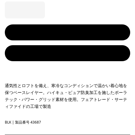
通気性とロフトを備え、寒冷なコンディションで温かい着心地を
保つベースレイヤー。ハイキュ・ピュア防臭加工を施したポーラ
テック・パワー・グリッド素材を使用。フェアトレード・サーテ
ィファイドの工場で製造
BLK
Black
| 製品番号 43687