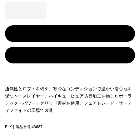
通気性とロフトを備え、寒冷なコンディションで温かい着心地を
保つベースレイヤー。ハイキュ・ピュア防臭加工を施したポーラ
テック・パワー・グリッド素材を使用。フェアトレード・サーテ
ィファイドの工場で製造
BLK
Black
| 製品番号 43687