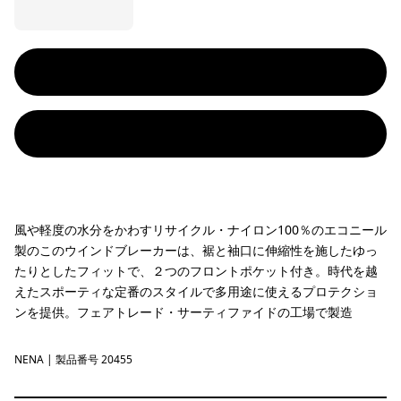
風や軽度の水分をかわすリサイクル・ナイロン100％のエコニール
製のこのウインドブレーカーは、裾と袖口に伸縮性を施したゆっ
たりとしたフィットで、２つのフロントポケット付き。時代を越
えたスポーティな定番のスタイルで多用途に使えるプロテクショ
ンを提供。フェアトレード・サーティファイドの工場で製造
NENA
New Navy
| 製品番号 20455