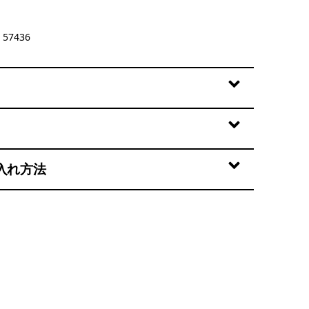
57436
入れ方法