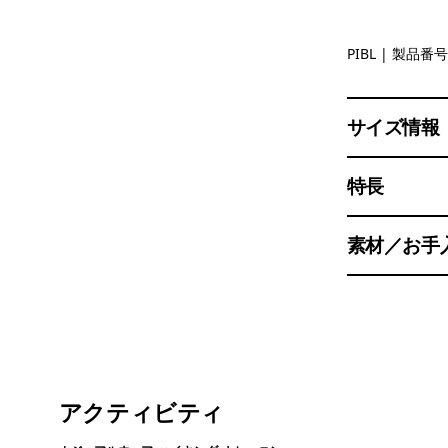
Pitch Blue
PIBL
| 製品番号 
サイズ情報
特長
素材／お手
アクティビティ