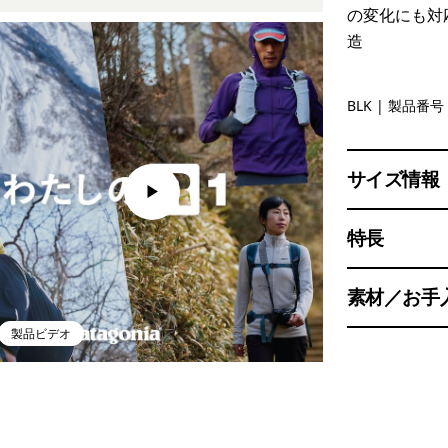
の変化にも対
造
Black
BLK
| 製品番号 
サイズ情報
特長
素材／お手
製品ビデオ