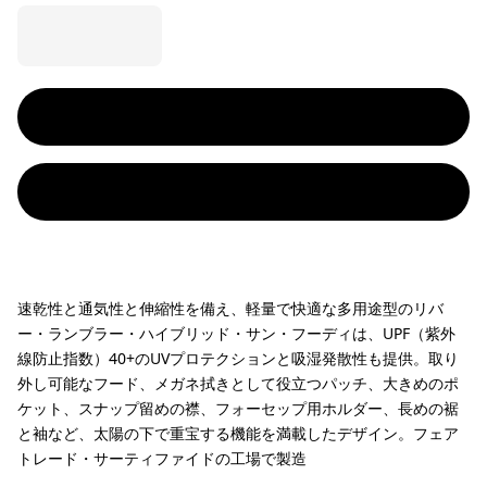
速乾性と通気性と伸縮性を備え、軽量で快適な多用途型のリバ
ー・ランブラー・ハイブリッド・サン・フーディは、UPF（紫外
線防止指数）40+のUVプロテクションと吸湿発散性も提供。取り
外し可能なフード、メガネ拭きとして役立つパッチ、大きめのポ
ケット、スナップ留めの襟、フォーセップ用ホルダー、長めの裾
と袖など、太陽の下で重宝する機能を満載したデザイン。フェア
トレード・サーティファイドの工場で製造