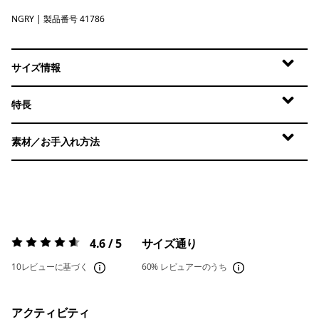
NGRY
Noble Grey
| 製品番号 41786
サイズ情報
特長
素材／お手入れ方法
4.6 / 5
サイズ通り
評価:
4.6 / 5
10レビューに基づく
60%
レビュアーのうち
アクティビティ