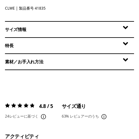
CLWE
Coastal Edge: Weathered Stone
| 製品番号 41835
サイズ情報
特長
素材／お手入れ方法
4.8 / 5
サイズ通り
評価:
4.8 / 5
24レビューに基づく
63%
レビュアーのうち
アクティビティ