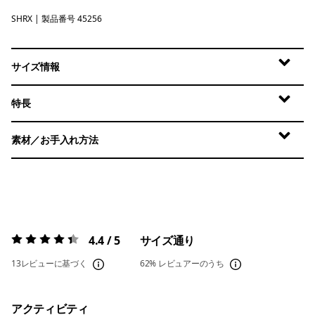
SHRX
Shore Blue - Light Shore Blue X-Dye
| 製品番号 45256
サイズ情報
特長
素材／お手入れ方法
4.4 / 5
サイズ通り
評価:
4.4 / 5
13レビューに基づく
62%
レビュアーのうち
アクティビティ