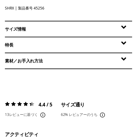
SHRX
Shore Blue - Light Shore Blue X-Dye
| 製品番号 45256
サイズ情報
特長
素材／お手入れ方法
4.4 / 5
サイズ通り
評価:
4.4 / 5
13レビューに基づく
62%
レビュアーのうち
アクティビティ