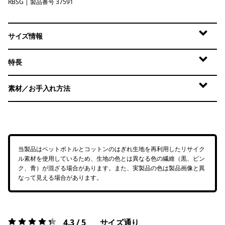
RBSG
Rainbow Run: Blue Sage
| 製品番号 37591
サイズ情報
特長
素材／お手入れ方法
当製品はペットボトルとコットンのはぎれ生地を再利用したリサイク
ル素材を使用しているため、生地の色とは異なる色の繊維（黒、ピン
ク、青）が混ざる場合があります。また、実製品の色は製品画像と異
なって見える場合があります。
4.3 / 5
サイズ通り
評価:
4.3 / 5