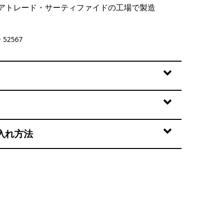
アトレード・サーティファイドの工場で製造
owers: Honey Gold
52567
入れ方法