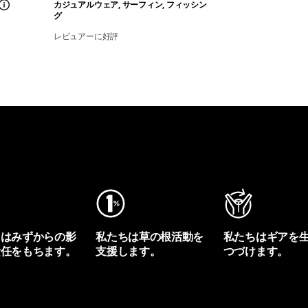
カジュアルウェア, サーフィン, フィッシン
グ
レビュアーに好評
ちはみずからの影
私たちは草の根活動を
私たちはギアを
責任をもちます。
支援します。
つづけます。
プリントを見る
アクティビズムを見る
Worn Wearを見る